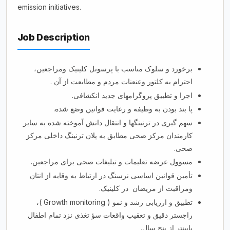
emission initiatives.
Job Description
برخورد و سلوک مناسب با پرسونل کلینیک ومراجعین،
احترام به کلتور وعنعنات مردم و مطابعت از آن .
اجرا و تطبیق پروگرام­های جدید انکشافی.
پا بند بودن به وظیفه و رعایت قوانین وضع شده.
سهم گیری در ترنینگ­ها و انتقال دانش آموخته شده به سایر
کارمندان مرکز صحی مطابق به پلان ترنینگ داخلی مرکز
صحی.
مسوول عرضه تعلیمات و تبلیغات صحی براى مراجعين.
تأمین قوانین اساسى نرسنگ در ارتباط به وقایه از انتان
ومراقبت از مریضان
در کلینیک.
)،
Growth monitoring )
تطبيق و ارزيابى رشد و نمو
راجستر دقیق و تعقیب واقعات سؤ تغذی نزد تمام اطفال
پایینتر از پنج سال.