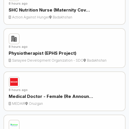
8 hours ago
SHC Nutrition Nurse (Maternity Cov…
Action Against Hunger
Badakhshan
8 hours ago
Physiotherapist (EPHS Project)
Sanayee Development Organization - SDO
Badakhshan
8 hours ago
Medical Doctor - Female (Re Announ…
MEDAIR
Oruzgan