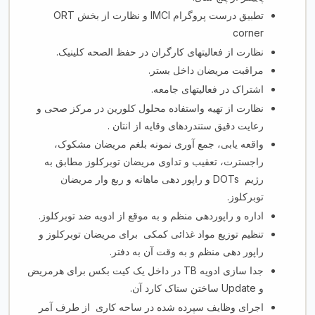
ORT
و نظارت از بخش
IMCI
تطبیق درست پروگرام
corner
.
نظارت از فعالیت­های کارگران در حفظ الصحه کلینیک
.
مراقبت مریضان داخل بستر
.
اشتراک در فعالیت­های جامعه
نظارت از تهیه واستفاده محلول کلورین در مرکز صحی و
رعایت دقیق ستندردهای وقایه از انتان .
واقعه یابی، جمع آوری نمونه بلغم مریضان مشکوک،
راجسترت، تعقیب و تداوی مریضان توبرکلوز مطابق به
و راپور دهی ماهانه و ربع وار مریضان
DOTs
رژیم
توبرکلوز.
اداره و راپوردهی منظم و به موقع از ادویه ضد توبرکلوز.
تنظیم توزیع مواد غذائی کمکی
برای مریضان توبرکلوز و
.
راپور دهی منظم و به وقت آن به دفتر
در داخل یک کیت بکس برای هرمریض
TB
جدا سازی ادویه
.
ساختن ستاک کارد آن
Update
و
اجرای وظایف سپرده شده در ساحه کاری
از طرف آمر